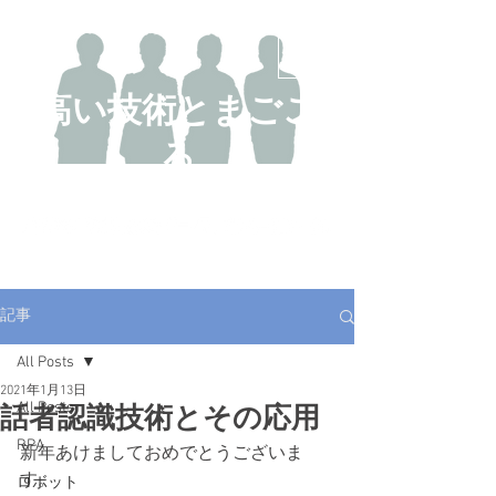
​高い技術とまごこ
ろ
DX研究開発事業部 技術ブログ
記事
All Posts
2021年1月13日
All Posts
話者認識技術とその応用
RPA
新年あけましておめでとうございま
す。
ロボット