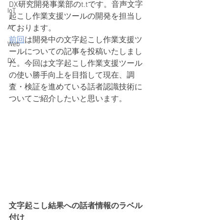
DX研究開発事業部のt.tです。音声文字
IoT
起こし作業支援ツールの開発を担当し
AI
ております。
前回
は開発中の文字起こし作業支援ツ
Web
ールについての記事を投稿いたしまし
DX
た。今回は文字起こし作業支援ツール
の使い勝手向上を目指して現在、調
査・検証を進めている話者認識技術に
ついてご紹介したいと思います。
文字起こし結果への話者情報のラベル
付け