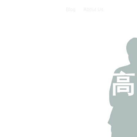
Blog
About Us
​