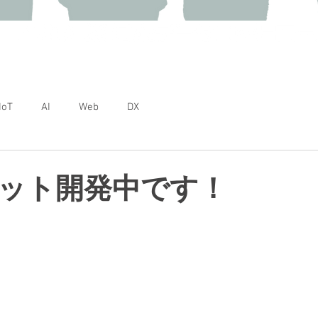
DX研究開発事業部 技術ブログ
IoT
AI
Web
DX
ット開発中です！