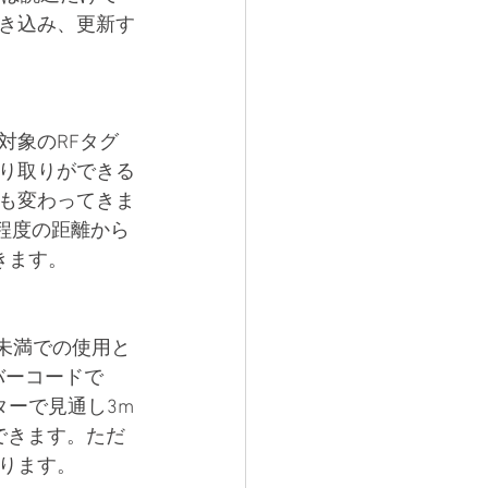
書き込み、更新す
対象のRFタグ
り取りができる
も変わってきま
m程度の距離から
きます。
m未満での使用と
バーコードで
イターで見通し3m
できます。ただ
わります。