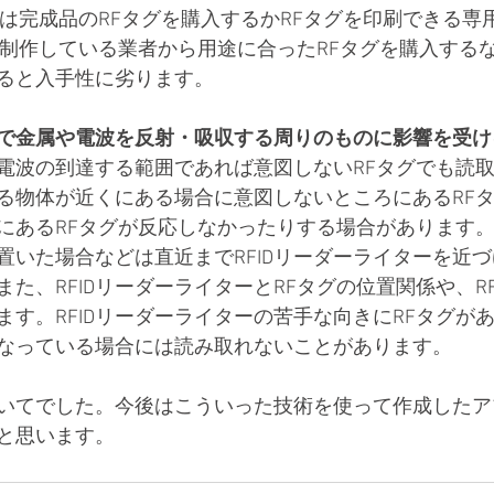
手は完成品のRFタグを購入するかRFタグを印刷できる専
を制作している業者から用途に合ったRFタグを購入する
ると入手性に劣ります。
で金属や電波を反射・吸収する周りのものに影響を受け
電波の到達する範囲であれば意図しないRFタグでも読
る物体が近くにある場合に意図しないところにあるRF
にあるRFタグが反応しなかったりする場合があります。
置いた場合などは直近までRFIDリーダーライターを近
た、RFIDリーダーライターとRFタグの位置関係や、R
す。RFIDリーダーライターの苦手な向きにRFタグがあ
なっている場合には読み取れないことがあります。
についてでした。今後はこういった技術を使って作成した
と思います。