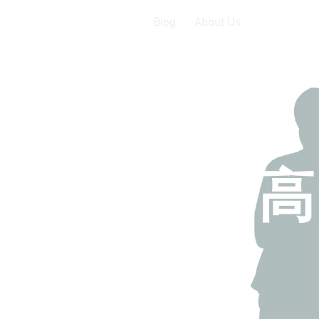
Blog
About Us
​