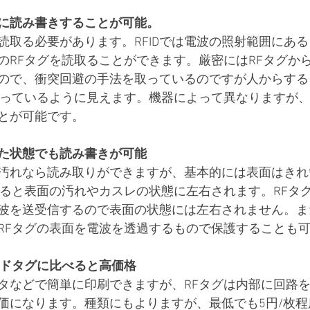
に読み書きすることが可能。
読取る必要があります。RFIDでは電波の照射範囲にあ
のRFタグを読取ることができます。厳密にはRFタグか
ので、衝突回避の手法を取っているのですが人からする
取っているように見えます。機器によって異なりますが、
とが可能です。
た状態でも読み書きが可能
汚れなら読み取りができますが、基本的には表面はきれ
べると表面の汚れやカスレの状態に左右されます。RFタ
波を送受信するので表面の状態には左右されません。ま
RFタグの表面を電波を透過するもので保護することも
ードタグに比べると高価格
タなどで簡単に印刷できますが、RFタグは内部に回路
価になります。種類にもよりますが、最低でも5円/枚