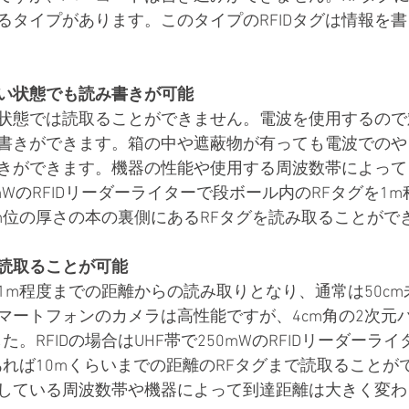
るタイプがあります。このタイプのRFIDタグは情報を
い状態でも読み書きが可能
状態では読取ることができません。電波を使用するので
書きができます。箱の中や遮蔽物が有っても電波でのや
きができます。機器の性能や使用する周波数帯によって
0mWのRFIDリーダーライターで段ボール内のRFタグを1
cm位の厚さの本の裏側にあるRFタグを読み取ることがで
読取ることが可能
1m程度までの距離からの読み取りとなり、通常は50c
マートフォンのカメラは高性能ですが、4cm角の2次元
た。RFIDの場合はUHF帯で250mWのRFIDリーダーラ
あれば10mくらいまでの距離のRFタグまで読取ることが
使用している周波数帯や機器によって到達距離は大きく変