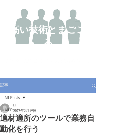
​高い技術とまごこ
ろ
DX研究開発事業部 技術ブログ
記事
All Posts
t.t
All Posts
2020年2月19日
適材適所のツールで業務自
RPA
動化を行う
ロボット